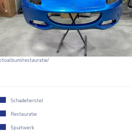
fotoalbum/restauratie/
Schadeherstel
Restauratie
Spuitwerk