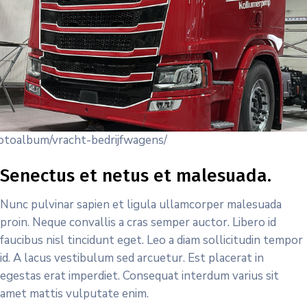
fotoalbum/vracht-bedrijfwagens/
Senectus et netus et malesuada.
Nunc pulvinar sapien et ligula ullamcorper malesuada
proin. Neque convallis a cras semper auctor. Libero id
faucibus nisl tincidunt eget. Leo a diam sollicitudin tempor
id. A lacus vestibulum sed arcuetur. Est placerat in
egestas erat imperdiet. Consequat interdum varius sit
amet mattis vulputate enim.