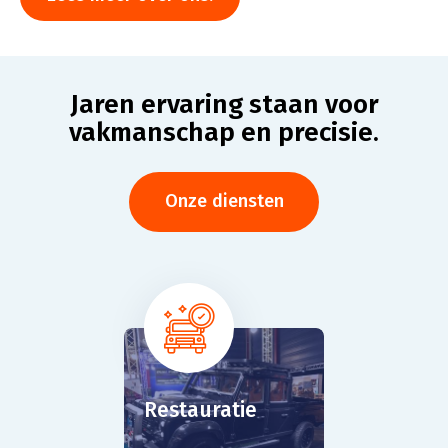
Jaren ervaring staan voor
vakmanschap en precisie.
Onze diensten
icon
icon
erstel
Restauratie
Spuitw