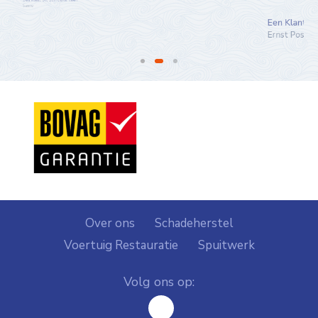
Een Klant Uit Surhuisterveen
Ernst Posthumus
Over ons
Schadeherstel
Voertuig Restauratie
Spuitwerk
Volg ons op:
facebook