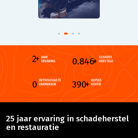
2
+
JAAR
SCHADES
0.846
+
ERVARING
HERSTELD
ENTHOUSIASTE
KOPJES
0
390
+
VAKMENSEN
KOFFIE
25 jaar ervaring in schadeherstel
en restauratie