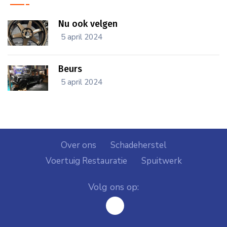
Nu ook velgen
icon
5 april 2024
Beurs
icon
5 april 2024
Over ons
Schadeherstel
Voertuig Restauratie
Spuitwerk
Volg ons op:
facebook